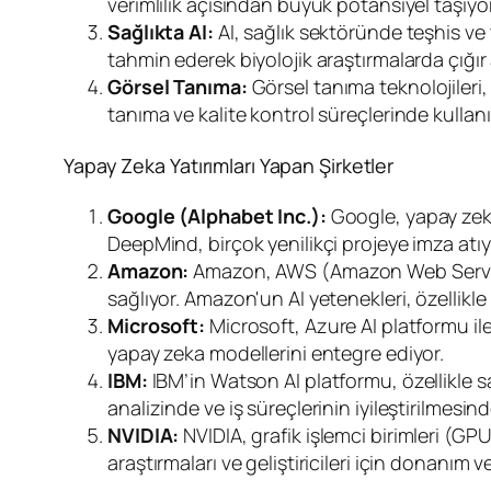
verimlilik açısından büyük potansiyel taşıy
Sağlıkta AI:
AI, sağlık sektöründe teşhis ve 
tahmin ederek biyolojik araştırmalarda çığır 
Görsel Tanıma:
Görsel tanıma teknolojileri,
tanıma ve kalite kontrol süreçlerinde kullanıl
Yapay Zeka Yatırımları Yapan Şirketler
Google (Alphabet Inc.):
Google, yapay zeka
DeepMind, birçok yenilikçi projeye imza atıyor
Amazon:
Amazon, AWS (Amazon Web Services
sağlıyor. Amazon'un AI yetenekleri, özellikle
Microsoft:
Microsoft, Azure AI platformu ile
yapay zeka modellerini entegre ediyor.
IBM:
IBM’in Watson AI platformu, özellikle sa
analizinde ve iş süreçlerinin iyileştirilmesin
NVIDIA:
NVIDIA, grafik işlemci birimleri (GPU
araştırmaları ve geliştiricileri için donanım 