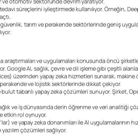
or ve otomotiv sektöründe devrim yaratıyor.
tedavi süreçlerini iyileştirmede kullanılıyor. Örneğin, De
açtı.
 güvenlik, tarım ve perakende sektörlerinde geniş uygula
ıyor.
 araştırmaları ve uygulamaları konusunda öncü şirketlerd
. Google AI, sağlık, çevre ve dil işleme gibi çeşitli alanl
) üzerinden yapay zeka hizmetleri sunarak, makine öğr
 perakende ve lojistik sektörlerinde dikkat çekiyor.
 bulut tabanlı yapay zeka çözümleri sunuyor. Şirket, OpenA
ğlık ve iş dünyasında derin öğrenme ve veri analitiği çöz
de etkin rol oynuyor.
'lar) ve yapay zeka donanımları ile AI uygulamalarının hız
ve yazılım çözümleri sağlıyor.