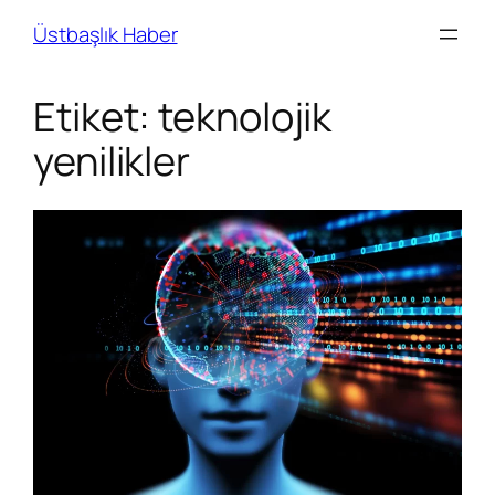
Skip
Üstbaşlık Haber
to
content
Etiket:
teknolojik
yenilikler